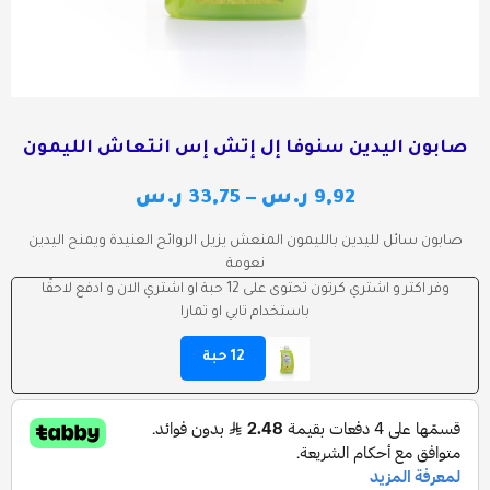
صابون اليدين سنوفا إل إتش إس انتعاش الليمون
9,92
ر.س
–
33,75
ر.س
صابون سائل لليدين بالليمون المنعش يزيل الروائح العنيدة ويمنح اليدين
نعومة
وفر اكتر و اشتري كرتون تحتوى على 12 حبة او اشتري الان و ادفع لاحقًا
باستخدام تابي او تمارا
12 حبة